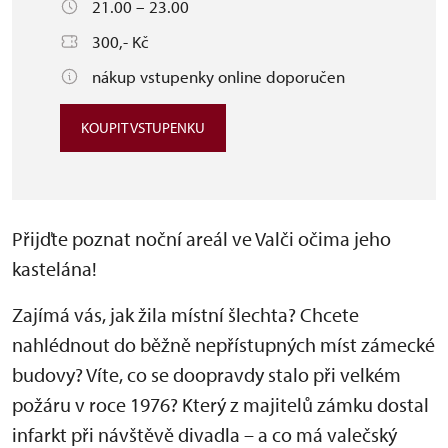
21.00 – 23.00
300,- Kč
nákup vstupenky online doporučen
KOUPIT VSTUPENKU
Přijďte poznat noční areál ve Valči očima jeho
kastelána!
Zajímá vás, jak žila místní šlechta? Chcete
nahlédnout do běžně nepřístupných míst zámecké
budovy? Víte, co se doopravdy stalo při velkém
požáru v roce 1976? Který z majitelů zámku dostal
infarkt při návštěvě divadla – a co má valečský