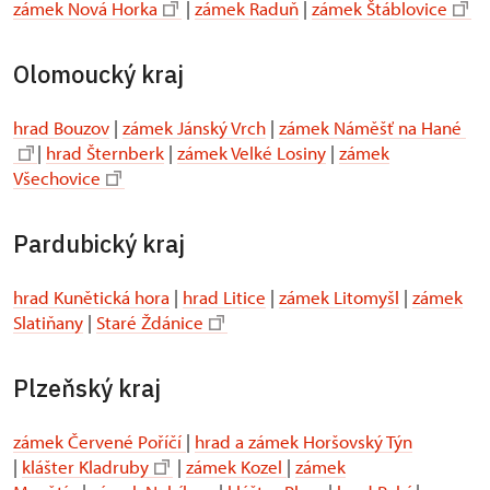
zámek Nová Horka
|
zámek Raduň
|
zámek Štáblovice
Olomoucký kraj
hrad Bouzov
|
zámek Jánský Vrch
|
zámek Náměšť na Hané
|
hrad Šternberk
|
zámek Velké Losiny
|
zámek
Všechovice
Pardubický kraj
hrad Kunětická hora
|
hrad Litice
|
zámek Litomyšl
|
zámek
Slatiňany
|
Staré Ždánice
Plzeňský kraj
zámek Červené Poříčí
|
hrad a zámek Horšovský Týn
|
klášter Kladruby
|
zámek Kozel
|
zámek