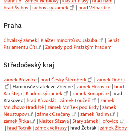
Manětín
|
zámek Nebílovy
|
klášter Plasy
|
hrad Rabí
|
hrad Švihov
|
Tachovský zámek
|
hrad Velhartice
Praha
Chvalský zámek
|
Klášter minoritů sv. Jakuba
|
Senát
Parlamentu ČR
|
Zahrady pod Pražským hradem
Středočeský kraj
zámek Březnice
|
hrad Český Šternberk
|
zámek Dobříš
| Hamousův statek ve Zbečně |
zámek Hořovice
|
hrad
Karlštejn
|
Kladenský zámek
|
zámek Konopiště
| hrad
Krakovec |
hrad Křivoklát
|
zámek Loučeň
|
zámek
Mnichovo Hradiště
|
zámek Mníšek pod Brdy
|
zámek
Neustupov
|
zámek Osečany
|
zámek Radim
|
zámek Řitka
|
klášter Sázava
|
Starý zámek Hořovice
|
hrad Točník
|
zámek Veltrusy
| hrad Žebrák |
zámek Žleby