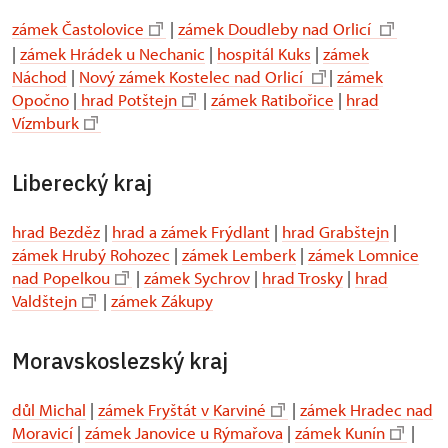
zámek Častolovice
|
zámek Doudleby nad Orlicí
|
zámek Hrádek u Nechanic
|
hospitál Kuks
|
zámek
Náchod
|
Nový zámek Kostelec nad Orlicí
|
zámek
Opočno
|
hrad Potštejn
|
zámek Ratibořice
|
hrad
Vízmburk
Liberecký kraj
hrad Bezděz
|
hrad a zámek Frýdlant
|
hrad Grabštejn
|
zámek Hrubý Rohozec
|
zámek Lemberk
|
zámek Lomnice
nad Popelkou
|
zámek Sychrov
|
hrad Trosky
|
hrad
Valdštejn
|
zámek Zákupy
Moravskoslezský kraj
důl Michal
|
zámek Fryštát v Karviné
|
zámek Hradec nad
Moravicí
|
zámek Janovice u Rýmařova
|
zámek Kunín
|