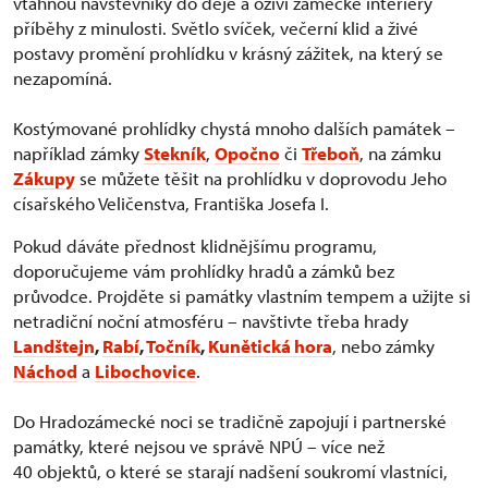
vtáhnou návštěvníky do děje a oživí zámecké interiéry
příběhy z minulosti. Světlo svíček, večerní klid a živé
postavy promění prohlídku v krásný zážitek, na který se
nezapomíná.
Kostýmované prohlídky chystá mnoho dalších památek –
například zámky
Stekník
,
Opočno
či
Třeboň
, na zámku
Zákupy
se můžete těšit na prohlídku v doprovodu Jeho
císařského Veličenstva, Františka Josefa I.
Pokud dáváte přednost klidnějšímu programu,
doporučujeme vám prohlídky hradů a zámků bez
průvodce. Projděte si památky vlastním tempem a užijte si
netradiční noční atmosféru – navštivte třeba hrady
Landštejn
,
Rabí
,
Točník
,
Kunětická hora
, nebo zámky
Náchod
a
Libochovice
.
Do Hradozámecké noci se tradičně zapojují i partnerské
památky, které nejsou ve správě NPÚ – více než
40 objektů, o které se starají nadšení soukromí vlastníci,