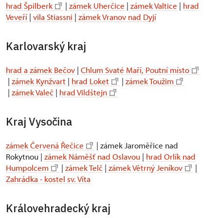
hrad Špilberk
|
zámek Uherčice
|
zámek Valtice
|
hrad
Veveří
|
vila Stiassni
|
zámek Vranov nad Dyjí
Karlovarský kraj
hrad a zámek Bečov
|
Chlum Svaté Maří, Poutní místo
|
zámek Kynžvart
|
hrad Loket
|
zámek Toužim
|
zámek Valeč
|
hrad Vildštejn
Kraj Vysočina
zámek Červená Řečice
| zámek Jaroměřice nad
Rokytnou |
zámek Náměšť nad Oslavou
|
hrad Orlík nad
Humpolcem
|
zámek Telč
|
zámek Větrný Jeníkov
|
Zahrádka - kostel sv. Víta
Královehradecký kraj