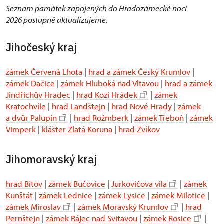
Seznam památek zapojených do Hradozámecké noci
2026 postupně aktualizujeme.
Jihočeský kraj
zámek Červená Lhota
|
hrad a zámek Český Krumlov
|
zámek Dačice
|
zámek Hluboká nad Vltavou
|
hrad a zámek
Jindřichův Hradec
|
hrad Kozí Hrádek
|
zámek
Kratochvíle
|
hrad Landštejn
|
hrad Nové Hrady
|
zámek
a dvůr Palupín
|
hrad Rožmberk
|
zámek Třeboň
|
zámek
Vimperk
|
klášter Zlatá Koruna
|
hrad Zvíkov
Jihomoravský kraj
hrad Bítov
|
zámek Bučovice
|
Jurkovičova vila
|
zámek
Kunštát
|
zámek Lednice
|
zámek Lysice
|
zámek Milotice
|
zámek Miroslav
|
zámek Moravský Krumlov
|
hrad
Pernštejn
|
zámek Rájec nad Svitavou
|
zámek Rosice
|