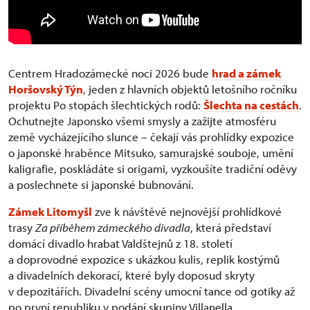
Centrem Hradozámecké noci 2026 bude
hrad a zámek
Horšovský Týn
, jeden z hlavních objektů letošního ročníku
projektu Po stopách šlechtických rodů:
Šlechta na cestách
.
Ochutnejte Japonsko všemi smysly a zažijte atmosféru
země vycházejícího slunce – čekají vás prohlídky expozice
o japonské hraběnce Mitsuko, samurajské souboje, umění
kaligrafie, poskládáte si origami, vyzkoušíte tradiční oděvy
a poslechnete si japonské bubnování.
Zámek Litomyšl
zve k návštěvě nejnovější prohlídkové
trasy
Za příběhem zámeckého divadla
, která představí
domácí divadlo hrabat Valdštejnů z 18. století
a doprovodné expozice s ukázkou kulis, replik kostýmů
a divadelních dekorací, které byly doposud skryty
v depozitářích. Divadelní scény umocní tance od gotiky až
po první republiku v podání skupiny Villanella.