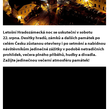
Letošní Hradozámecká noc se uskuteční v sobotu
22. srpna. Desítky hradů, zámků a dalších památek po
celém Česku zůstanou otevřeny i po setmění a nabídnou
návštěvníkům jedinečné zážitky v podobě netradičních
prohlídek, večera plného příběhů, hudby a divadla.
Zažijte jedinečnou večerní atmosféru památek!