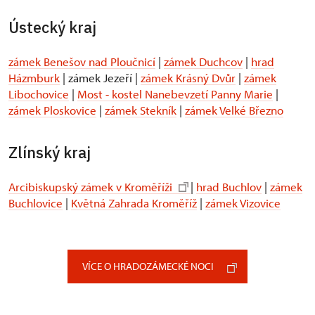
Ústecký kraj
zámek Benešov nad Ploučnicí
|
zámek Duchcov
|
hrad
Házmburk
| zámek Jezeří |
zámek Krásný Dvůr
|
zámek
Libochovice
|
Most - kostel Nanebevzetí Panny Marie
|
zámek Ploskovice
|
zámek Stekník
|
zámek Velké Březno
Zlínský kraj
Arcibiskupský zámek v Kroměříži
|
hrad Buchlov
|
zámek
Buchlovice
|
Květná Zahrada Kroměříž
|
zámek Vizovice
VÍCE O HRADOZÁMECKÉ NOCI