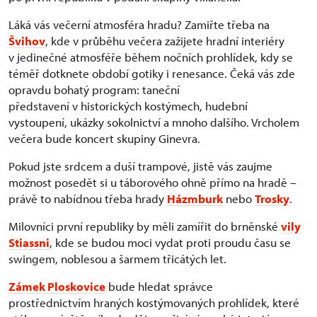
Láká vás večerní atmosféra hradu? Zamiřte třeba na
Švihov
, kde v průběhu večera zažijete hradní interiéry
v jedinečné atmosféře během nočních prohlídek, kdy se
téměř dotknete období gotiky i renesance. Čeká vás zde
opravdu bohatý program: taneční
představení v historických kostýmech, hudební
vystoupení, ukázky sokolnictví a mnoho dalšího. Vrcholem
večera bude koncert skupiny Ginevra.
Pokud jste srdcem a duší trampové, jistě vás zaujme
možnost posedět si u táborového ohně přímo na hradě –
právě to nabídnou třeba hrady
Házmburk
nebo
Trosky
.
Milovníci první republiky by měli zamířit do brněnské
vily
Stiassni
, kde se budou moci vydat proti proudu času se
swingem, noblesou a šarmem třicátých let.
Zámek Ploskovice
bude hledat správce
prostřednictvím hraných kostýmovaných prohlídek, které