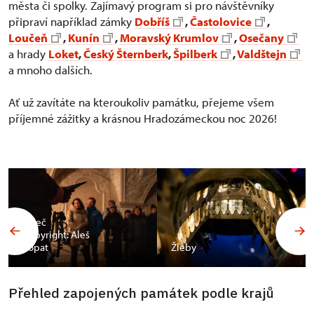
města či spolky. Zajímavý program si pro návštěvníky
připraví například zámky
Dobříš
,
Častolovice
,
Loučeň
,
Kunín
,
Moravský Krumlov
,
Osečany
a hrady
Loket
,
Český Šternberk
,
Špilberk
,
Valdštejn
a mnoho dalších.
Ať už zavítáte na kteroukoliv památku, přejeme všem
příjemné zážitky a krásnou Hradozámeckou noc 2026!
Valeč
Copyright: Aleš
Vopat
Žleby
Přehled zapojených památek podle krajů