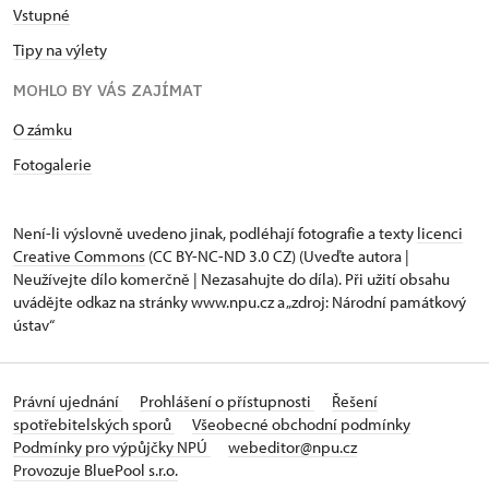
Vstupné
Tipy na výlety
MOHLO BY VÁS ZAJÍMAT
O zámku
Fotogalerie
Není-li výslovně uvedeno jinak, podléhají fotografie a texty
licenci
Creative Commons
(CC BY-NC-ND 3.0 CZ) (Uveďte autora |
Neužívejte dílo komerčně | Nezasahujte do díla). Při užití obsahu
uvádějte odkaz na stránky www.npu.cz a „zdroj: Národní památkový
ústav“
Právní ujednání
Prohlášení o přístupnosti
Řešení
spotřebitelských sporů
Všeobecné obchodní podmínky
Podmínky pro výpůjčky NPÚ
webeditor@npu.cz
Provozuje BluePool s.r.o.