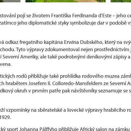
stování pojí se životem Františka Ferdinanda d’Este – jeho 
, zatímco jeho diplomatické styky symbolizuje dar v podobě
á odkaz fregatního kapitána Erwina Dubského, který na svýc
ýchodu. Tyto výpravy zdokumentoval nejen prostřednictvím 
i Severní Ameriky, ale také podrobnými deníkovými zápisy a f
avena.
htických rodů přibližuje také prohlídka rodového muzea zá
h hrabětem Josefem II. Colloredo-Mansfeldem ze Severní A
ídkový okruh v prvním patře pak návštěvníky seznamuje se s
eží vzpomínky na sběratelské a lovecké výpravy hraběcího r
 1929.
cký sport Johanna Pálffyho přibližuje Africký salon na zámku