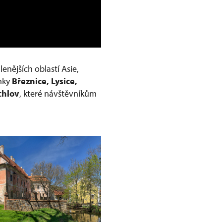
nějších oblastí Asie,
ámky
Březnice, Lysice,
chlov
, které návštěvníkům