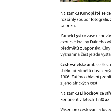
Na zámku
Konopiště
se ce
rozsáhlý soubor fotografií
salonku.
Zámek
Lysice
zase uchováv
exotické krajiny Dálného v
předmětů z Japonska, Číny 
významná část je zde vyst
Cestovatelské ambice šlec
sbírku předmětů dovezenýc
1906. Zatímco hlavní prohl
z jeho afrických cest.
Na zámku
Libochovice
stř
kontinent v letech 1880 až
Vášeň pro cestování a love