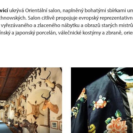
vicí
ukrývá Orientální salon, naplněný bohatými sbírkami u
chnowských. Salon citlivě propojuje evropský reprezentativní
ě vyřezávaného a zlaceného nábytku a obrazů starých mistr
ínský a japonský porcelán, válečnické kostýmy a zbraně, orie