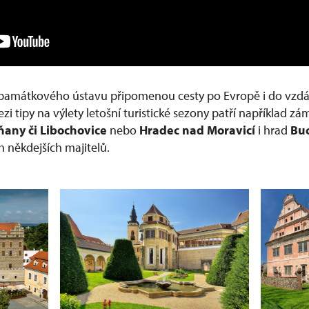
památkového ústavu připomenou cesty po Evropě i do vzdále
zi tipy na výlety letošní turistické sezony patří například z
ňany či Libochovice
nebo
Hradec nad Moravicí
i hrad
Bu
h někdejších majitelů.