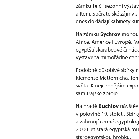
zámku Telč i sezónní výsta
a Keni. Sběratelské zájmy 
dnes dokládají kabinety ku
Na zámku
Sychrov
mohou n
Africe, Americe i Evropě. 
egyptští skarabeové či nádo
vystavena mimořádně cenná
Podobně působivé sbírky n
Klemense Metternicha. Ten
světa. K nejcennějším expon
samurajské zbroje.
Na hradě
Buchlov
návštěv
v polovině 19. století. Sbí
a zahrnují cenné egyptolog
2 000 let stará egyptská m
staroegyptskou hrobku.