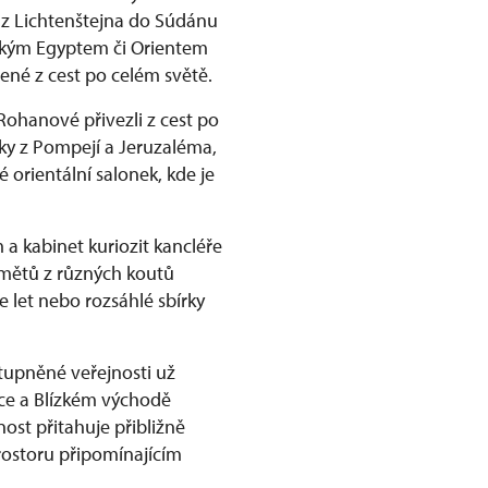
 z Lichtenštejna do Súdánu
věkým Egyptem či Orientem
ené z cest po celém světě.
Rohanové přivezli z cest po
ky z Pompejí a Jeruzaléma,
 orientální salonek, kde je
a kabinet kuriozit kancléře
dmětů z různých koutů
e let nebo rozsáhlé sbírky
tupněné veřejnosti už
rice a Blízkém východě
ost přitahuje přibližně
rostoru připomínajícím