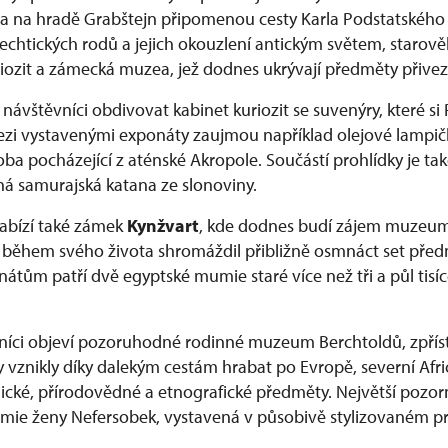
va na hradě Grabštejn připomenou cesty Karla Podstatského
šlechtických rodů a jejich okouzlení antickým světem, staro
riozit a zámecká muzea, jež dodnes ukrývají předměty přivez
ávštěvníci obdivovat kabinet kuriozit se suvenýry, které si 
Mezi vystavenými exponáty zaujmou například olejové lampič
ba pocházející z aténské Akropole. Součástí prohlídky je také
 samurajská katana ze slonoviny.
abízí také zámek
Kynžvart
, kde dodnes budí zájem muzeum 
 během svého života shromáždil přibližně osmnáct set pře
átům patří dvě egyptské mumie staré více než tři a půl tisíc
níci objeví pozoruhodné rodinné muzeum Berchtoldů, zpřís
rky vznikly díky dalekým cestám hrabat po Evropě, severní Af
ické, přírodovědné a etnografické předměty. Největší pozorn
umie ženy Nefersobek, vystavená v působivě stylizovaném p