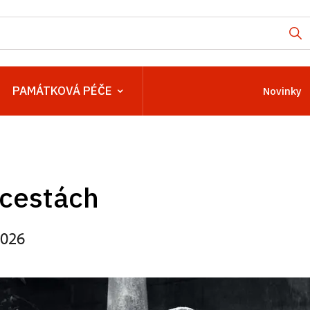
PAMÁTKOVÁ PÉČE
Novinky
 cestách
2026