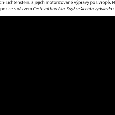
ých-Lichtenstein, a jejich motorizované výpravy po Evropě.
xpozice s názvem
Cestovní horečka. Když se šlechta vydala do 