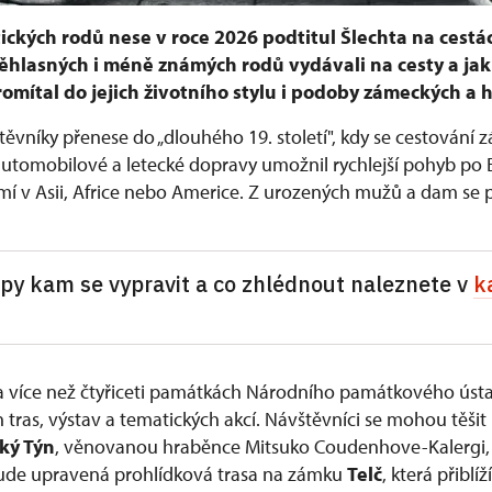
ických rodů nese v roce 2026 podtitul Šlechta na cestác
věhlasných i méně známých rodů vydávali na cesty a jak 
omítal do jejich životního stylu i podoby zámeckých a h
těvníky přenese do „dlouhého 19. století", kdy se cestování
 automobilové a letecké dopravy umožnil rychlejší pohyb po 
mí v Asii, Africe nebo Americe. Z urozených mužů a dam se 
ipy kam se vypravit a co zhlédnout naleznete v
k
na více než čtyřiceti památkách Národního památkového úst
 tras, výstav a tematických akcí. Návštěvníci se mohou těšit
ký Týn
, věnovanou hraběnce Mitsuko Coudenhove-Kalergi, p
bude upravená prohlídková trasa na zámku
Telč
, která přiblí