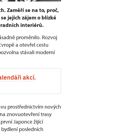
h. Zaměří se na to, proč,
se jejich zájem o blízké
radních interiérů.
 zásadně proměnilo. Rozvoj
Evropě a otevřel cestu
pozvolna stávali moderní
alendáři akcí
.
avu prostřednictvím nových
 na znovuotevření trasy
rvní Japonce žijící
ží bydlení posledních