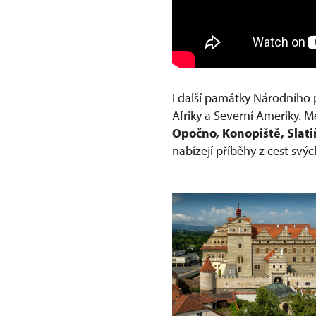
I další památky Národního 
Afriky a Severní Ameriky. Me
Opočno, Konopiště, Slati
nabízejí příběhy z cest svýc