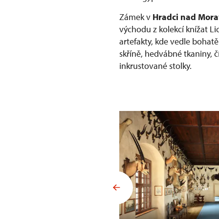
Zámek v
Hradci nad Mora
východu z kolekcí knížat Li
artefakty, kde vedle bohat
skříně, hedvábné tkaniny, č
inkrustované stolky.