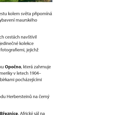
cestu kolem světa připomíná
 vybavení maurského
h cestách navštívil
jedinečné kolekce
otografiemi, jejichž
mku
Opočno
, která zahrnuje
meriky v letech 1904–
bírkami pocházejícími
odu Herbersteinů na černý
Březnice
. Africký sál na