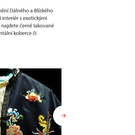
mění Dálného a Blízkého
 interiér s exotickými
ů najdete černé lakované
ntální koberce či