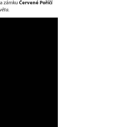
 Na zámku
Červené Poříčí
světa
.