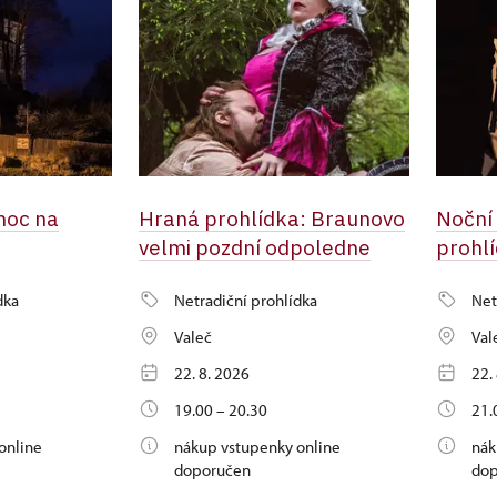
noc na
Hraná prohlídka: Braunovo
Noční
velmi pozdní odpoledne
prohl
dka
Netradiční prohlídka
Net
Valeč
Val
22. 8. 2026
22.
19.00 – 20.30
21.
online
nákup vstupenky online
nák
doporučen
do