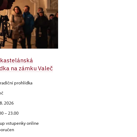
 kastelánská
ídka na zámku Valeč
radiční prohlídka
eč
 8. 2026
00 – 23.00
up vstupenky online
poručen