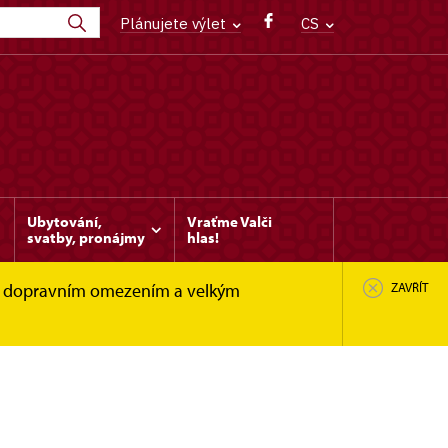
Plánujete výlet
CS
Ubytování,
Vraťme Valči
svatby, pronájmy
hlas!
le s dopravním omezením a velkým
ZAVŘÍT