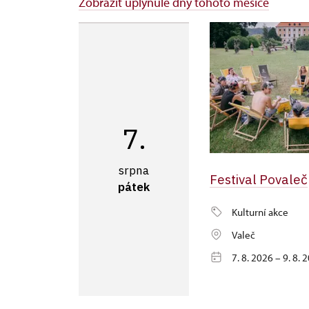
Zobrazit uplynulé dny tohoto měsíce
7.
srpna
Festival Povaleč
pátek
Kulturní akce
Valeč
7. 8. 2026 – 9. 8. 