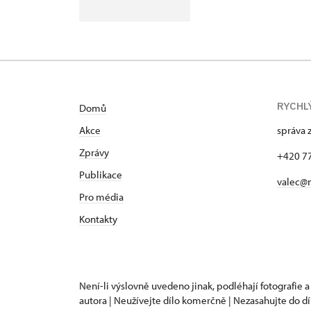
RYCHL
Domů
Akce
správa 
Zprávy
+420 7
Publikace
valec@
Pro média
Kontakty
Není-li výslovně uvedeno jinak, podléhají fotografie a
autora | Neužívejte dílo komerčně | Nezasahujte do dí