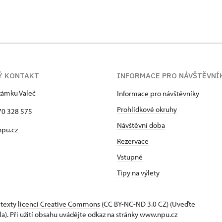
Ý KONTAKT
INFORMACE PRO NÁVŠTĚVNÍ
zámku Valeč
Informace pro návštěvníky
Prohlídkové okruhy
70 328 575
Návštěvní doba
npu.cz
Rezervace
Vstupné
Tipy na výlety
 texty
licenci Creative Commons
(CC BY-NC-ND 3.0 CZ) (Uveďte
la). Při užití obsahu uvádějte odkaz na stránky www.npu.cz