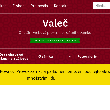
kce
E-shop
Pro média
Kontakt
Valeč
oficiální webová prezentace státního zámku
DNEŠNÍ NÁVŠTĚVNÍ DOBA
Organizované
O zámku
Fotogalerie
skupiny a zájezdy
val Povaleč. Provoz zámku a parku není omezen, počítejte a
množstvím lidí.