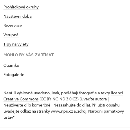
Prohlídkové okruhy
Návštěvní doba
Rezervace
Vstupné
Tipy na výlety
MOHLO BY VÁS ZAJÍMAT
O zámku
Fotogalerie
Není-li výslovně uvedeno jinak, podléhají fotografie a texty
licenci
Creative Commons
(CC BY-NC-ND 3.0 CZ) (Uveďte autora |
Neužívejte dílo komerčně | Nezasahujte do díla). Při užití obsahu
uvádějte odkaz na stránky www.npu.cz a „zdroj: Národní památkový
ústav“