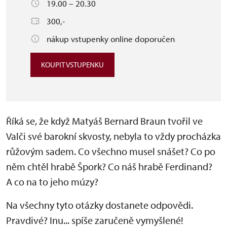
19.00 – 20.30
300,-
nákup vstupenky online doporučen
KOUPIT VSTUPENKU
Říká se, že když Matyáš Bernard Braun tvořil ve
Valči své barokní skvosty, nebyla to vždy procházka
růžovým sadem. Co všechno musel snášet? Co po
něm chtěl hrabě Špork? Co náš hrabě Ferdinand?
A co na to jeho múzy?
Na všechny tyto otázky dostanete odpovědi.
Pravdivé? Inu... spíše zaručeně vymyšlené!