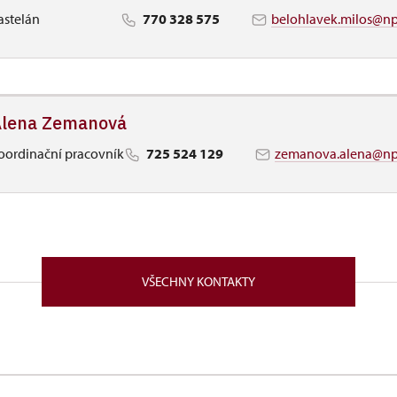
astelán
770 328 575
belohlavek.milos@np
lena Zemanová
oordinační pracovník
725 524 129
zemanova.alena@np
VŠECHNY KONTAKTY