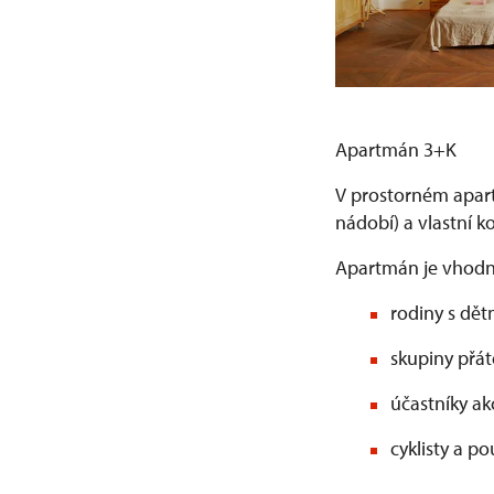
Apartmán 3+K
V prostorném apart
nádobí) a vlastní 
Apartmán je vhodný
rodiny s dět
skupiny přát
účastníky ak
cyklisty a p