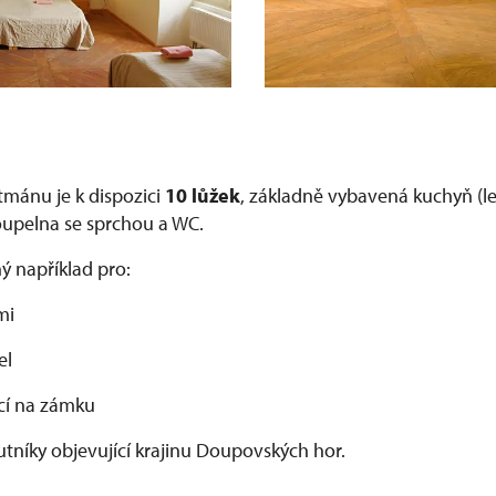
mánu je k dispozici
10 lůžek
, základně vybavená kuchyň (le
koupelna se sprchou a WC.
 například pro:
mi
el
cí na zámku
outníky objevující krajinu Doupovských hor.