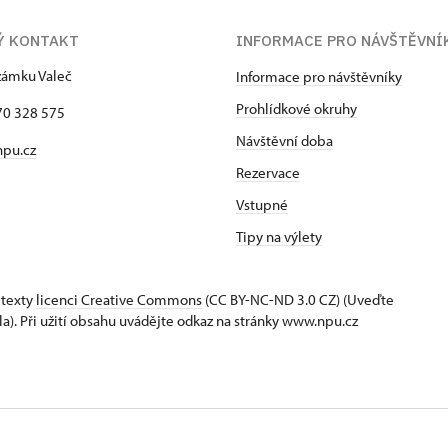
Ý KONTAKT
INFORMACE PRO NÁVŠTĚVNÍ
zámku Valeč
Informace pro návštěvníky
Prohlídkové okruhy
70 328 575
Návštěvní doba
npu.cz
Rezervace
Vstupné
Tipy na výlety
 texty
licenci Creative Commons
(CC BY-NC-ND 3.0 CZ) (Uveďte
la). Při užití obsahu uvádějte odkaz na stránky www.npu.cz