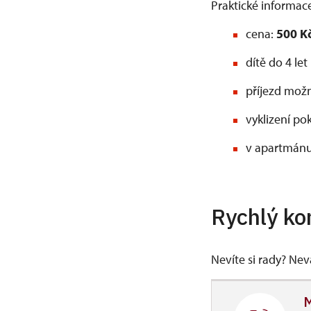
Praktické informac
cena:
500 Kč
dítě do 4 le
příjezd mož
vyklizení po
v apartmánu
Rychlý ko
Nevíte si rady? Ne
M