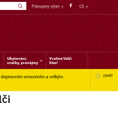
Plánujete výlet
CS
Ubytování,
Vraťme Valči
svatby, pronájmy
hlas!
le s dopravním omezením a velkým
ZAVŘÍT
lči