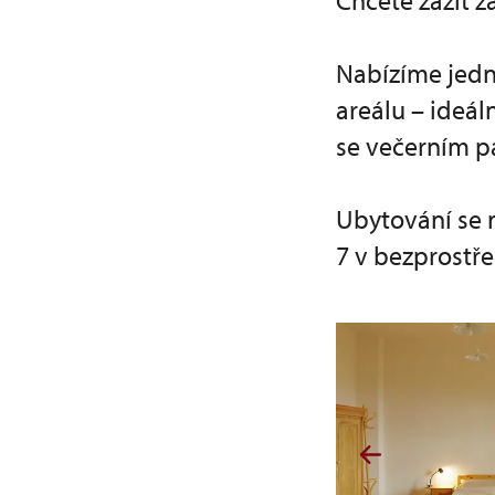
Chcete zažít z
Nabízíme jedn
areálu – ideáln
se večerním pa
Ubytování se 
7 v bezprostře