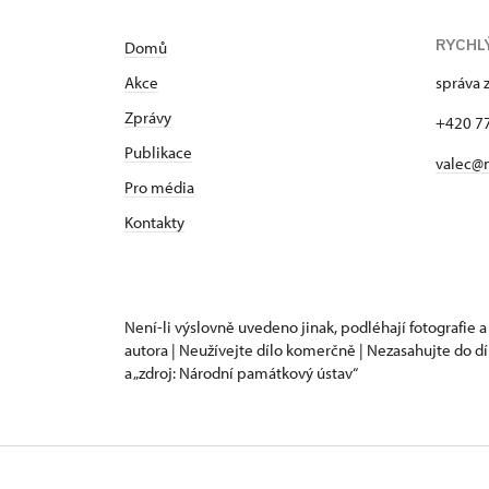
RYCHL
Domů
Akce
správa 
Zprávy
+420 7
Publikace
valec@
Pro média
Kontakty
Není-li výslovně uvedeno jinak, podléhají fotografie a
autora | Neužívejte dílo komerčně | Nezasahujte do dí
a „zdroj: Národní památkový ústav“