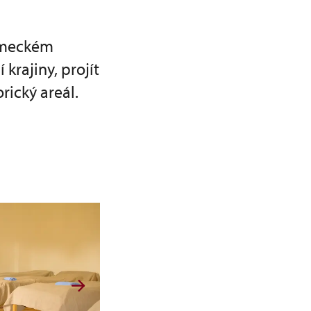
zámeckém
 krajiny, projít
rický areál.