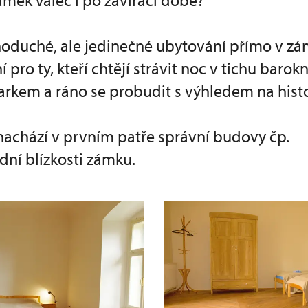
ámek Valeč i po zavírací době?
oduché, ale jedinečné ubytování přímo v 
í pro ty, kteří chtějí strávit noc v tichu barokní
rkem a ráno se probudit s výhledem na histo
nachází v prvním patře správní budovy čp.
dní blízkosti zámku.