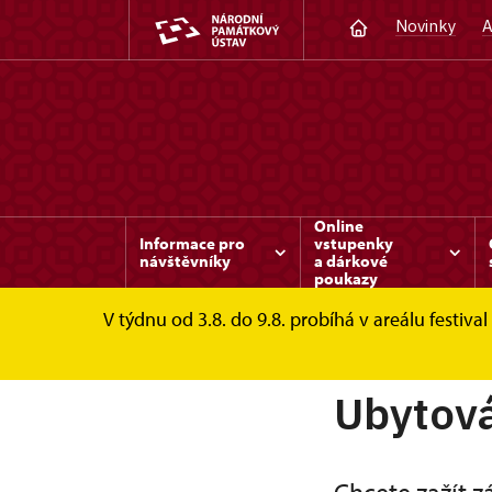
Novinky
A
Online
Informace pro
vstupenky
návštěvníky
a dárkové
poukazy
V týdnu od 3.8. do 9.8. probíhá v areálu festi
Valeč
Ubytování, svatby, pronájmy
Ubyt
Ubytová