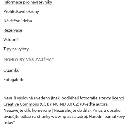
Informace pro návštěvníky
Prohlídkové okruhy
Návštěvní doba
Rezervace
Vstupné
Tipy na výlety
MOHLO BY VÁS ZAJÍMAT
O zámku
Fotogalerie
Není-li výslovně uvedeno jinak, podléhají fotografie a texty
licenci
Creative Commons
(CC BY-NC-ND 3.0 CZ) (Uveďte autora |
Neužívejte dílo komerčně | Nezasahujte do díla). Při užití obsahu
uvádějte odkaz na stránky www.npu.cz a „zdroj: Národní památkový
ústav“