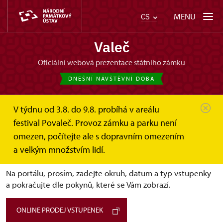
MENU
CS
Valeč
oficiální webová prezentace státního zámku
DNEŠNÍ NÁVŠTĚVNÍ DOBA
V týdnu od 3.8. do 9.8. probíhá v areálu
Valeč
Online vstupenky a dárkové poukazy
festival Povaleč. Provoz zámku a parku není
Online vstupenky
omezen, počítejte ale s dopravním omezením
Online vstupenky
a velkým množstvím lidí.
Na portálu, prosím, zadejte okruh, datum a typ vstupenky
a pokračujte dle pokynů, které se Vám zobrazí.
ONLINE PRODEJ VSTUPENEK