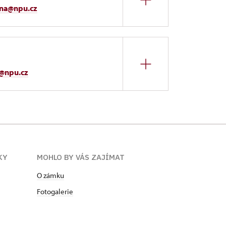
ena@npu.cz
a@npu.cz
KY
MOHLO BY VÁS ZAJÍMAT
O zámku
Fotogalerie