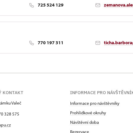
725 524 129
zemanova.al
770 197 311
ticha.barbor
Ý KONTAKT
INFORMACE PRO NÁVŠTĚVNÍ
zámku Valeč
Informace pro návštěvníky
Prohlídkové okruhy
70 328 575
Návštěvní doba
npu.cz
Rezervace