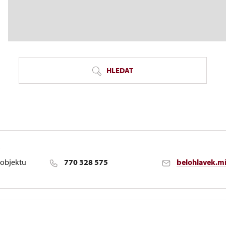
HLEDAT
k
objektu
770 328 575
belohlavek.m