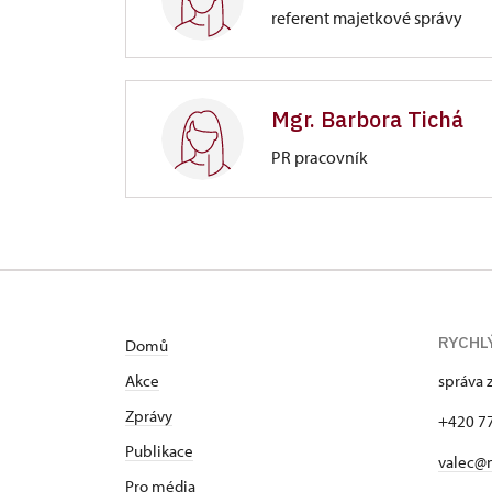
referent majetkové správy
Zámek Valeč
1/, Valeč 1
Mgr. Barbora Tichá
PR pracovník
Zámek Valeč
1/, Valeč 1
RYCHL
Domů
Akce
správa 
Zprávy
+420 7
Publikace
valec@
Pro média