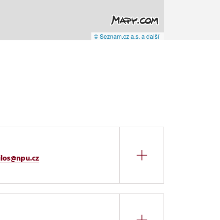
© Seznam.cz a.s. a další
ilos@npu.cz