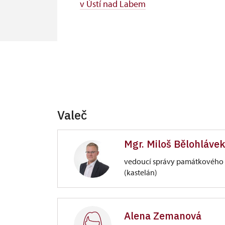
v Ústí nad Labem
Valeč
Mgr. Miloš Bělohláve
vedoucí správy památkového 
(kastelán)
Zámek Valeč
1/, Valeč 1
Alena Zemanová