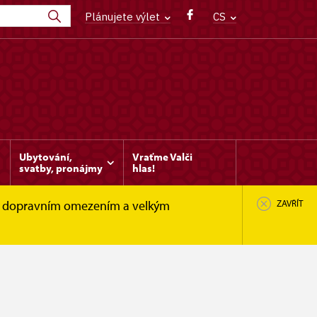
Plánujete výlet
CS
Ubytování,
Vraťme Valči
svatby, pronájmy
hlas!
le s dopravním omezením a velkým
ZAVŘÍT