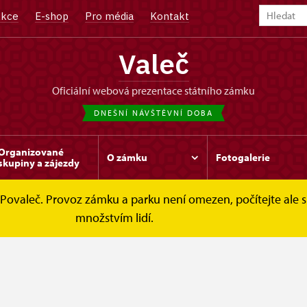
kce
E-shop
Pro média
Kontakt
Valeč
oficiální webová prezentace státního zámku
DNEŠNÍ NÁVŠTĚVNÍ DOBA
Organizované
O zámku
Fotogalerie
skupiny a zájezdy
val Povaleč. Provoz zámku a parku není omezen, počítejte a
akt
množstvím lidí.