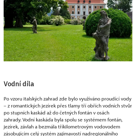
Vodní díla
Po vzoru italských zahrad zde bylo využíváno proudící vody
– z romantických jezírek přes tlamy tří obřích vodních stvůr
po stupních kaskád až do četných fontán v osách
zahrady. Vodní kaskáda byla spolu se systémem fontán,
jezírek, závlah a bezmála tříkilometrovým vodovodem
zásobujícím celý systém zajímavostí nadregionálního