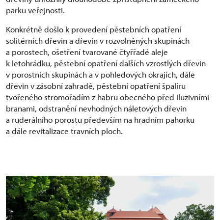
parku veřejnosti.
Konkrétně došlo k provedení pěstebních opatření
solitérních dřevin a dřevin v rozvolněných skupinách
a porostech, ošetření tvarované čtyřřadé aleje
k letohrádku, pěstební opatření dalších vzrostlých dřevin
v porostních skupinách a v pohledových okrajích, dále
dřevin v zásobní zahradě, pěstební opatření špalíru
tvořeného stromořadím z habru obecného před iluzivními
branami, odstranění nevhodných náletových dřevin
a ruderálního porostu především na hradním pahorku
a dále revitalizace travních ploch.