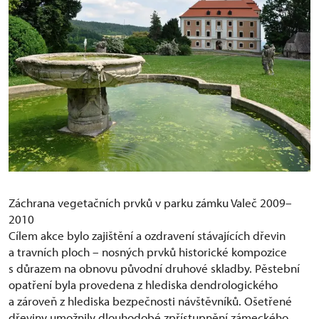
Záchrana vegetačních prvků v parku zámku Valeč 2009–
2010
Cílem akce bylo zajištění a ozdravení stávajících dřevin
a travních ploch – nosných prvků historické kompozice
s důrazem na obnovu původní druhové skladby. Pěstební
opatření byla provedena z hlediska dendrologického
a zároveň z hlediska bezpečnosti návštěvníků. Ošetřené
dřeviny umožnily dlouhodobé zpřístupnění zámeckého