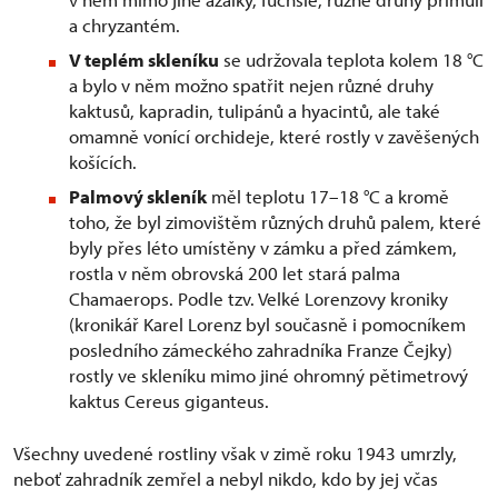
a chryzantém.
V teplém skleníku
se udržovala teplota kolem 18 °C
a bylo v něm možno spatřit nejen různé druhy
kaktusů, kapradin, tulipánů a hyacintů, ale také
omamně vonící orchideje, které rostly v zavěšených
košících.
Palmový skleník
měl teplotu 17–18 °C a kromě
toho, že byl zimovištěm různých druhů palem, které
byly přes léto umístěny v zámku a před zámkem,
rostla v něm obrovská 200 let stará palma
Chamaerops. Podle tzv. Velké Lorenzovy kroniky
(kronikář Karel Lorenz byl současně i pomocníkem
posledního zámeckého zahradníka Franze Čejky)
rostly ve skleníku mimo jiné ohromný pětimetrový
kaktus Cereus giganteus.
Všechny uvedené rostliny však v zimě roku 1943 umrzly,
neboť zahradník zemřel a nebyl nikdo, kdo by jej včas