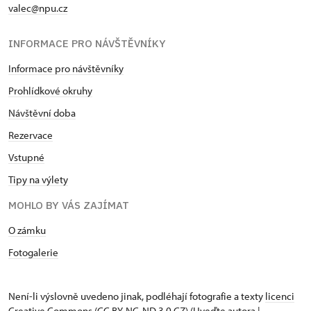
valec@npu.cz
INFORMACE PRO NÁVŠTĚVNÍKY
Informace pro návštěvníky
Prohlídkové okruhy
Návštěvní doba
Rezervace
Vstupné
Tipy na výlety
MOHLO BY VÁS ZAJÍMAT
O zámku
Fotogalerie
Není-li výslovně uvedeno jinak, podléhají fotografie a texty
licenci
Creative Commons
(CC BY-NC-ND 3.0 CZ) (Uveďte autora |