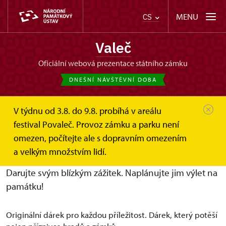
MENU
CS
Valeč
oficiální webová prezentace státního zámku
DNEŠNÍ NÁVŠTĚVNÍ DOBA
V týdnu od 3.8. do 9.8. probíhá v areálu
Valeč
Online vstupenky a dárkové poukazy
festival Povaleč. Provoz zámku a parku není
Dárkové poukazy
omezen, počítejte ale s dopravním omezením
Dárkové poukazy
a velkým množstvím lidí.
Darujte svým blízkým zážitek. Naplánujte jim výlet na
památku!
Originální dárek pro každou příležitost. Dárek, který potěší