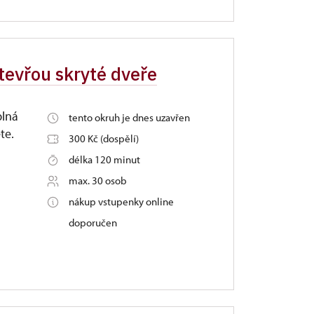
otevřou skryté dveře
plná
tento okruh je dnes uzavřen
te.
300 Kč (dospělí)
délka 120 minut
max. 30 osob
nákup vstupenky online
doporučen