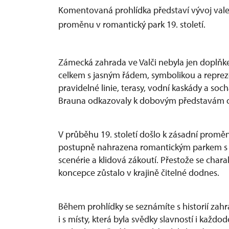
Komentovaná prohlídka představí vývoj vale
proměnu v romantický park 19. století.
Zámecká zahrada ve Valči nebyla jen doplňke
celkem s jasným řádem, symbolikou a reprez
pravidelné linie, terasy, vodní kaskády a so
Brauna odkazovaly k dobovým představám o c
V průběhu 19. století došlo k zásadní promě
postupně nahrazena romantickým parkem s v
scenérie a klidová zákoutí. Přestože se char
koncepce zůstalo v krajině čitelné dodnes.
Během prohlídky se seznámíte s historií zah
i s místy, která byla svědky slavností i kaž