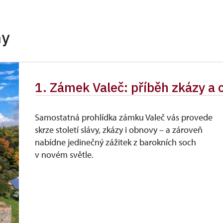
hy
1. Zámek Valeč: příběh zkázy a
Samostatná prohlídka zámku Valeč vás provede
skrze století slávy, zkázy i obnovy – a zároveň
nabídne jedinečný zážitek z barokních soch
v novém světle.