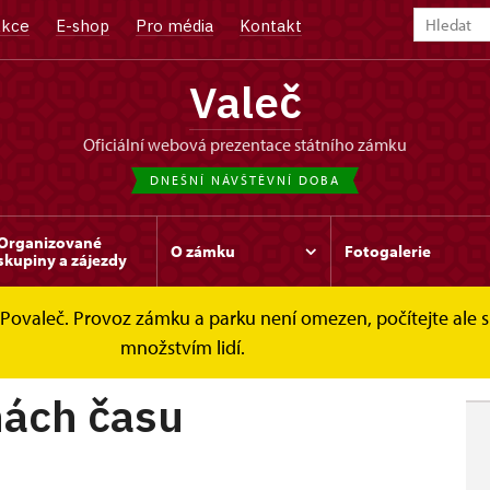
kce
E-shop
Pro média
Kontakt
Valeč
oficiální webová prezentace státního zámku
DNEŠNÍ NÁVŠTĚVNÍ DOBA
Organizované
O zámku
Fotogalerie
skupiny a zájezdy
val Povaleč. Provoz zámku a parku není omezen, počítejte a
lídkové okruhy
Zahrady v proměnách času
množstvím lidí.
nách času