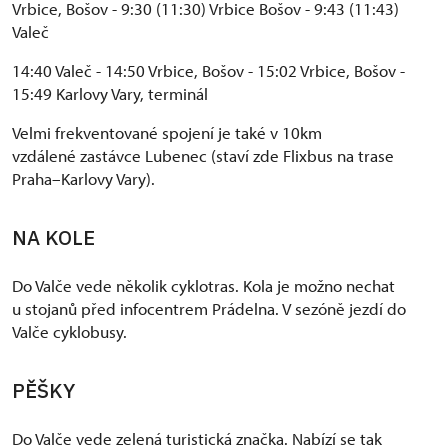
Vrbice, Bošov - 9:30 (11:30) Vrbice Bošov - 9:43 (11:43)
Valeč
14:40 Valeč - 14:50 Vrbice, Bošov - 15:02 Vrbice, Bošov -
15:49 Karlovy Vary, terminál
Velmi frekventované spojení je také v 10km
vzdálené zastávce Lubenec (staví zde Flixbus na trase
Praha–Karlovy Vary).
NA KOLE
Do Valče vede několik cyklotras. Kola je možno nechat
u stojanů před infocentrem Prádelna. V sezóně jezdí do
Valče cyklobusy.
PĚŠKY
Do Valče vede zelená turistická značka. Nabízí se tak