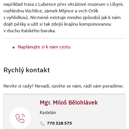
například trasa z Lubence přes vitrážové muzeum v Libyni,
rozhlednu Vochlice, zámek Mlýnce a vrch Orlík
s vyhlídkou). Nicméně existuje mnoho způsobů jak k nám
dojít pěšky a užít si tak zdejší krajinu komponovanou
v duchu italského baroka.
Naplánujte si k nám cestu
Rychlý kontakt
Nevíte si rady? Nevadí, ozvěte se nám, rádi vám poradíme.
Mgr. Miloš Bělohlávek
Kastelán
770 328 575