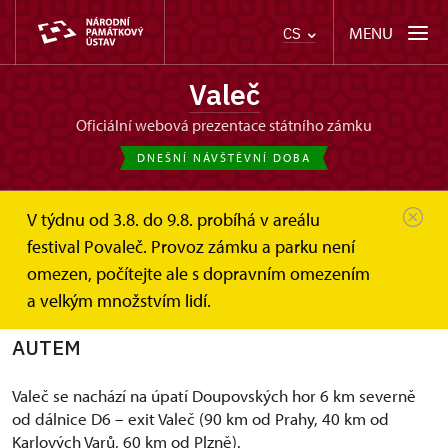
MENU
CS
Valeč
oficiální webová prezentace státního zámku
DNEŠNÍ NÁVŠTĚVNÍ DOBA
V týdnu od 3.8. do 9.8. probíhá v areálu
Valeč
Informace pro návštěvníky
festival Povaleč. Provoz zámku a parku není
Jak se k nám dostanete
omezen, počítejte ale s dopravním omezením
Jak se k nám dostanete
a velkým množstvím lidí.
AUTEM
Valeč se nachází na úpatí Doupovských hor 6 km severně
od dálnice D6 – exit Valeč (90 km od Prahy, 40 km od
Karlových Varů, 60 km od Plzně).