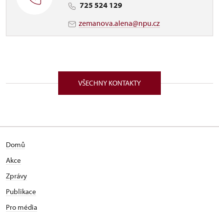
725 524 129
zemanova.alena@npu.cz
VŠECHNY KONTAKTY
Domů
Akce
Zprávy
Publikace
Pro média