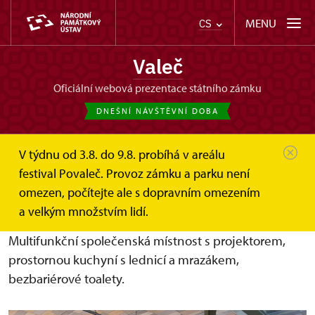
MENU
CS
Valeč
oficiální webová prezentace státního zámku
DNEŠNÍ NÁVŠTĚVNÍ DOBA
V týdnu od 3.8. do 9.8. probíhá v areálu
Valeč
Ubytování, svatby, pronájmy
Pronájmy
festival Povaleč. Provoz zámku a parku není
omezen, počítejte ale s dopravním omezením
Pronájem sálu na zámku ve Valči
a velkým množstvím lidí.
Multifunkční společenská místnost s projektorem,
prostornou kuchyní s lednicí a mrazákem,
bezbariérové toalety.