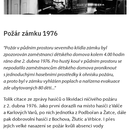
Požár zámku 1976
"Požár v půdním prostoru severního křídla zámku byl
zpozorován zaměstnanci dětského domova kolem 4.00 hodin
ráno dne 2. dubna 1976. Pro hustý kouř v půdním prostoru se
nepodařilo zaměstnancům dětského domova proniknout
s jednoduchými hasebními prostředky k ohnisku požáru,
a proto byl v zámku vyhlášen poplach a nařízena evakuace
zde ubytovaných 80 dětí..."
Tolik citace ze zprávy hasičů o likvidaci ničivého požáru
z 2. dubna 1976. Jako první dorazili na místo hasiči z Valče
a Karlových Varů, po nich jednotka z Podbořan a Žatce, dále
pak dobrovolní hasiči z Bochova, Žlutic a Vrbice. I přes
jejich velké nasazení se požár kvůli absenci vody