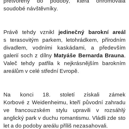
přetvořeny do podoby, která ohromovala
soudobé návštěvníky.
Právě tehdy vznikl
jedinečný barokní areál
s terasovitým parkem, letohrádkem, přírodním
divadlem, vodními kaskádami, a především
galerií soch z dílny
Matyáše Bernarda Brauna
.
Valeč tehdy patřila k nejkrásnějším barokním
areálům v celé střední Evropě.
Na konci 18. století získali zámek
Korbové z Weidenheimu, kteří původní zahradu
ve francouzském stylu upravili v rozsáhlý
anglický park v duchu romantismu. Vládli zde sto
let a do podoby areálu příliš nezasahovali.