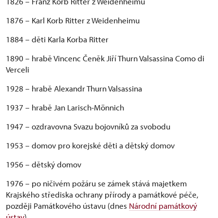
1826 – Franz Korb Ritter z Weidenheimu
1876 – Karl Korb Ritter z Weidenheimu
1884 – děti Karla Korba Ritter
1890 – hrabě Vincenc Čeněk Jiří Thurn Valsassina Como di
Verceli
1928 – hrabě Alexandr Thurn Valsassina
1937 – hrabě Jan Larisch-Mönnich
1947 – ozdravovna Svazu bojovníků za svobodu
1953 – domov pro korejské děti a dětský domov
1956 – dětský domov
1976 – po ničivém požáru se zámek stává majetkem
Krajského střediska ochrany přírody a památkové péče,
později Památkového ústavu (dnes
Národní památkový
ústav
)