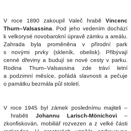
V roce 1890 zakoupil Valeč hrabě
Vincenc
Thurn–Valsassina
. Pod jeho vedením dochází
k velkorysé novobarokní úpravě zámku a areálu.
Zahrada byla proměněna v přírodní park
s novými prvky (skleník, obelisk). Přibývají
cenné dřeviny a budují se nové cesty v parku.
Rodina Thurn–Valsassina zde tráví letní
a podzimní měsíce, pořádá slavnosti a pečuje
o památku bezmála půl století.
V roce 1945 byl zámek poslednímu majiteli –
hraběti
Johannu Larisch-Mönichovi
–
zkonfiskován, mobiliář rozvezen a z velké části