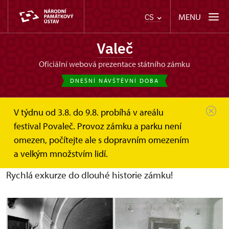
MENU
CS
Valeč
oficiální webová prezentace státního zámku
DNEŠNÍ NÁVŠTĚVNÍ DOBA
V týdnu od 3.8. do 9.8. probíhá v areálu
Valeč
O zámku
Historie
festival Povaleč. Provoz zámku a parku není
omezen, počítejte ale s dopravním omezením
Valečská historie
a velkým množstvím lidí.
Rychlá exkurze do dlouhé historie zámku!