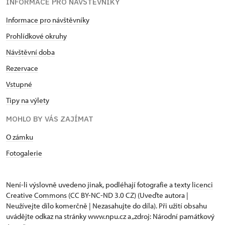
INFORMACE PRO NÁVŠTĚVNÍKY
Informace pro návštěvníky
Prohlídkové okruhy
Návštěvní doba
Rezervace
Vstupné
Tipy na výlety
MOHLO BY VÁS ZAJÍMAT
O zámku
Fotogalerie
Není-li výslovně uvedeno jinak, podléhají fotografie a texty
licenci
Creative Commons
(CC BY-NC-ND 3.0 CZ) (Uveďte autora |
Neužívejte dílo komerčně | Nezasahujte do díla). Při užití obsahu
uvádějte odkaz na stránky www.npu.cz a „zdroj: Národní památkový