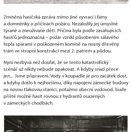
Zmíněná hasičská zpráva mimo jiné vyvrací i fámy
a domněnky o příčinách požáru. Nezaložily jej úmyslně
týrané a zneužívané děti. Příčina byla podle zasahujících
hasičů jednoznačná – požár vznikl působením sálavého
tepla spárami v poškozeném komíně na nosný dřevěný
trám ve stropní konstrukci mezi 2. patrem a půdou.
Nyní nezbývá než doufat, že se tento katastrofický
scénář už nikdy nebude opakovat. A kdyby snad přece
jen... Jsme připraveni. Vody v koupadle je pro začátek dost,
a kdyby došlo k nejhoršímu, díky napojení zámecké budovy
na novou tlakovou stanici, potažmo obecní vodovod, bude
příště možné hasit rovnou z hydrantů osazených
v zámeckých chodbách.