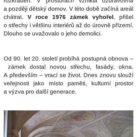
rozkraden. V prostorách vznikla ozdravovna
a později dětský domov. V této době začíná areál
chátrat.
V roce 1976 zámek vyhořel
, přišel
o střechy i většinu interiérů až do úrovně přízemí.
Dlouho se uvažovalo o jeho demolici.
Od 90. let 20. století probíhá postupná obnova –
zámek dostal novou střechu, fasády, okna.
A především – vrací se život. Dnes znovu slouží
veřejnosti jako místo paměti, kulturní prostor
a výzva pro další generace.