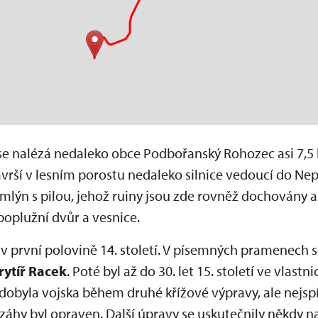
 se nalézá nedaleko obce Podbořanský Rohozec asi 7,
návrší v lesním porostu nedaleko silnice vedoucí do 
mlýn s pilou, jehož ruiny jsou zde rovněž dochovány a
poplužní dvůr a vesnice.
 v první polovině 14. století. V písemných pramenech
rytíř Racek
. Poté byl až do 30. let 15. století ve vlas
dobyla vojska během druhé křížové výpravy, ale nejspí
áhy byl opraven. Další úpravy se uskutečnily někdy na