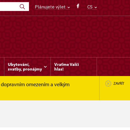
Plánujete výlet
CS
Ubytování,
Vraťme Valči
svatby, pronájmy
hlas!
le s dopravním omezením a velkým
ZAVŘÍT