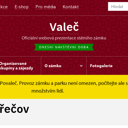
kce
E-shop
Pro média
Kontakt
Valeč
oficiální webová prezentace státního zámku
DNEŠNÍ NÁVŠTĚVNÍ DOBA
Organizované
O zámku
Fotogalerie
skupiny a zájezdy
val Povaleč. Provoz zámku a parku není omezen, počítejte a
ečov
množstvím lidí.
Křečov