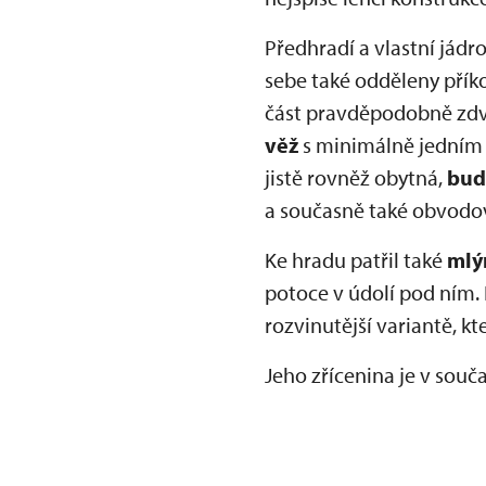
Předhradí a vlastní jádr
sebe také odděleny přík
část pravděpodobně zdv
věž
s minimálně jedním p
jistě rovněž obytná,
bud
a současně také obvodov
Ke hradu patřil také
mlý
potoce v údolí pod ním
rozvinutější variantě, kt
Jeho zřícenina je v souč