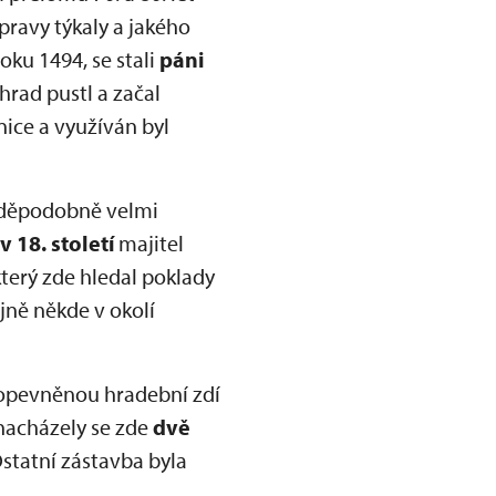
pravy týkaly a jakého
oku 1494, se stali
páni
 hrad pustl a začal
nice a využíván byl
avděpodobně velmi
v 18. století
majitel
 který zde hledal poklady
ajně někde v okolí
 opevněnou hradební zdí
nacházely se zde
dvě
 Ostatní zástavba byla