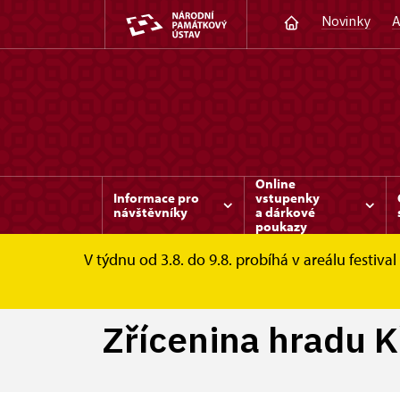
Novinky
A
Online
Informace pro
vstupenky
návštěvníky
a dárkové
poukazy
V týdnu od 3.8. do 9.8. probíhá v areálu festi
Valeč
Tipy na výlet
Zřícenina hradu Kř
Zřícenina hradu 