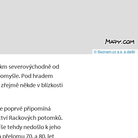
© Seznam.cz a.s. a další
5 km severovýchodně od
Nepomyšle. Pod hradem
 zřejmě někde v blízkosti
 se poprvé připomíná
tnictví Rackových potomků.
še tehdy nedošlo k jeho
 přelomu 70. a 80. let