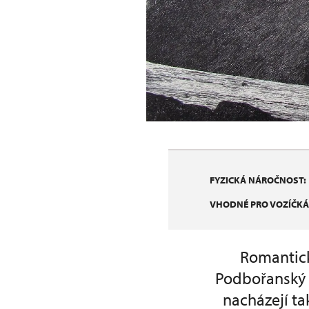
FYZICKÁ NÁROČNOST:
VHODNÉ PRO VOZÍČKÁ
Romantick
Podbořanský R
nacházejí ta