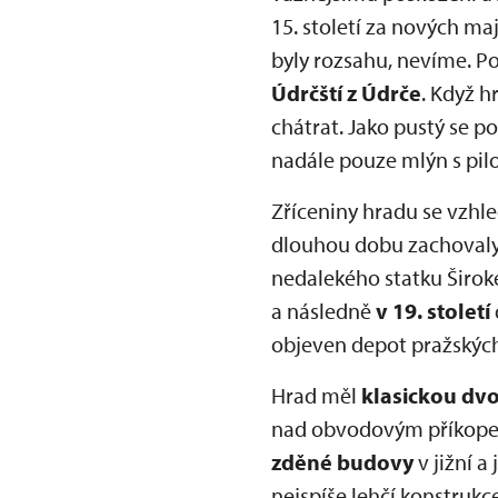
15. století za nových ma
byly rozsahu, nevíme. Pos
Údrčští z Údrče
. Když h
chátrat. Jako pustý se 
nadále pouze mlýn s pil
Zříceniny hradu se vzhl
dlouhou dobu zachovaly
nedalekého statku Širok
a následně
v 19. století
objeven depot pražských
Hrad měl
klasickou dvo
nad obvodovým příkopem
zděné budovy
v jižní a
nejspíše lehčí konstrukce