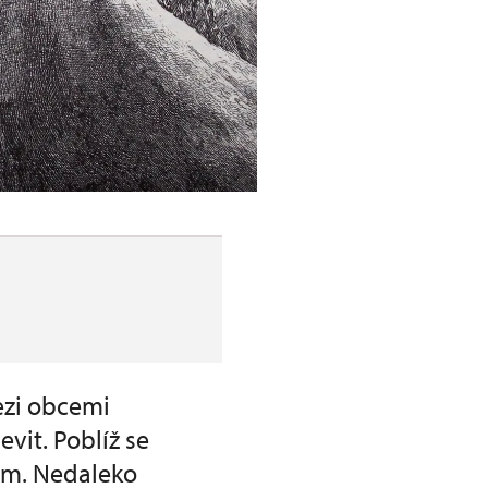
ezi obcemi
vit. Poblíž se
dem. Nedaleko