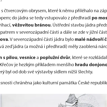
o s čtvercovým obrysem, které k němu přiléhalo na záp
opem; do jádra se tedy vstupovalo z předhradí
po mos
ihací,
věžovitou bránou
. Ústřední stavbu jádra pře
atrem v severozápadní části a dále se zde v jižní čás
ova
. V severozápadní části jádra bylo
malé nádvoří č
á zeď jádra (a možná i předhradí) měly zaoblená náro
n s pilou
,
vesnice
a
poplužní dvůr
, které se rozklád
. Křečov je hezkým příkladem menšího
hradu donjon
erý byl od dob své výstavby sídlem nižší šlechty.
asnosti chráněna jako kulturní památka České republik