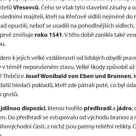
jitelů
Vřesovců
. Čeho se však tyto stavební zásahy a o
ledními majiteli, kteří na Křečově sídlili nejméně do r
rad opustili, neboť se usadili na pohodlnějších sídlech,
poprvé zmiňuje
roku 1541
. V této době zanikla také ves
ou.
edem k jejich velké vzdálenosti od lidských obydlí pr
 v téměř neporušeném stavu. Velké škody způsobil až
é Třebčice
Josef Wonibald von Eben und Brunnen
,
další hledači pokladů, kteří zde pátrali poté, co byl úd
 grošů.
jdílnou dispozici
, kterou tvořilo
předhradí
a
jádro
,
. Do předhradí se vstupovalo od východu branou a 
 jihovýchodní části, z nichž jsou patrny reliéfní relikty.
.