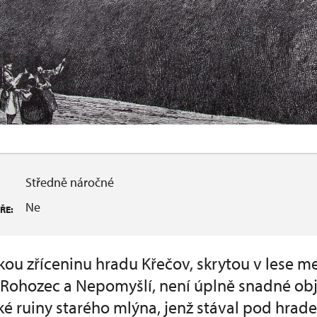
Středně náročné
Ne
ŘE:
ou zříceninu hradu Křečov, skrytou v lese m
ohozec a Nepomyšlí, není úplně snadné obje
ké ruiny starého mlýna, jenž stával pod hra