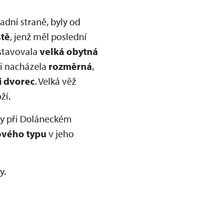
adní straně, byly od
tě
, jenž měl poslední
dstavovala
velká obytná
ti nacházela
rozměrná
,
i dvorec
. Velká věž
ží.
aly při Doláneckém
ového typu
v jeho
y.