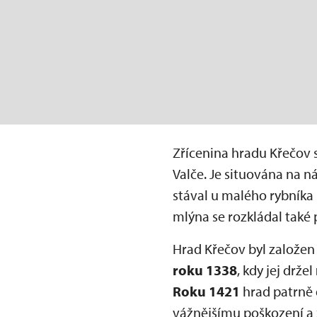
Zřícenina hradu Křečov
Valče. Je situována na 
stával u malého rybníka 
mlýna se rozkládal také 
Hrad Křečov byl založen
roku 1338
, kdy jej držel
Roku 1421
hrad patrně 
vážnějšímu poškození a z