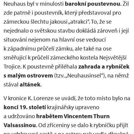
Neuhaus byl v minulosti
barokní poustevnou
. Žil
zde patrně i poustevník, který představoval pro
zámeckou šlechtu jakousi „atrakci“. To, že se
nejednalo o světskou stavbu dokládá zároveň i její
situování nejenom na hlavní ose vedoucí
k západnímu průčelí zámku, ale také na ose
směřující k průčelí zámeckého kostela Nejsvětější
Trojice. K poustevně přiléhala
zahrada a rybníček
s malým ostrovem
(tzv. „Neuhausinsel“), na němž
stával
altánek
.
V kronice K. Lorenze se uvádí, že toto místo bylo na
konci 19. století
krajinářsky upraveno
a udržováno
hrabětem Vincentem Thurn
Valsassinou
. Od zříceniny se dalo k rybníčku přijít
po udržované cestě a na ostrov pak vedla dřevěná