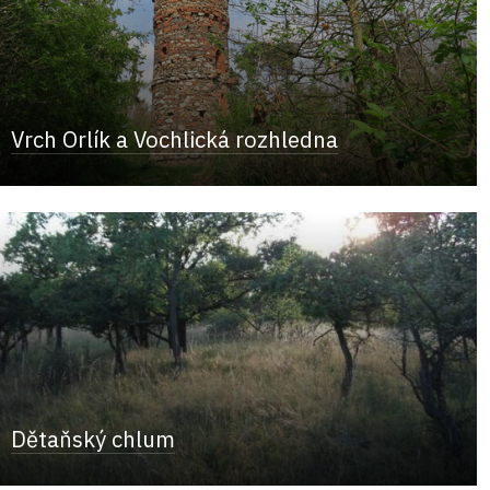
Vrch Orlík a Vochlická rozhledna
Dětaňský chlum