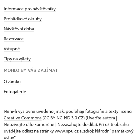
Informace pro návštěvníky
Prohlídkové okruhy
Návštěvní doba
Rezervace
Vstupné
Tipy na výlety
MOHLO BY VÁS ZAJÍMAT
O zámku
Fotogalerie
Není-li výslovně uvedeno jinak, podléhají fotografie a texty
licenci
Creative Commons
(CC BY-NC-ND 3.0 CZ) (Uveďte autora |
Neužívejte dílo komerčně | Nezasahujte do díla). Při užití obsahu
uvádějte odkaz na stránky www.npu.cz a „zdroj: Národní památkový
ústav“