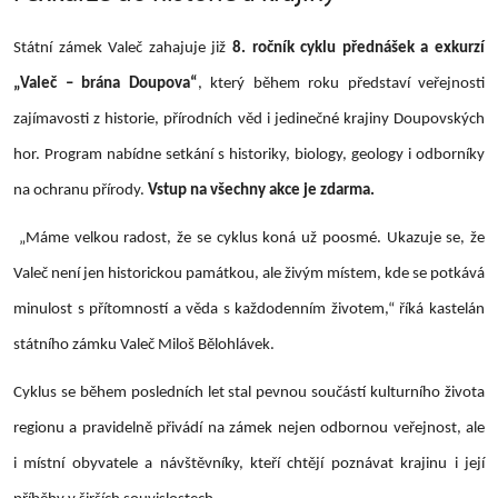
Státní zámek Valeč zahajuje již
8. ročník cyklu přednášek a exkurzí
„Valeč – brána Doupova“
, který během roku představí veřejnosti
zajímavosti z historie, přírodních věd i jedinečné krajiny Doupovských
hor. Program nabídne setkání s historiky, biology, geology i odborníky
na ochranu přírody.
Vstup na všechny akce je zdarma.
„Máme velkou radost, že se cyklus koná už poosmé. Ukazuje se, že
Valeč není jen historickou památkou, ale živým místem, kde se potkává
minulost s přítomností a věda s každodenním životem,“ říká kastelán
státního zámku Valeč Miloš Bělohlávek.
Cyklus se během posledních let stal pevnou součástí kulturního života
regionu a pravidelně přivádí na zámek nejen odbornou veřejnost, ale
i místní obyvatele a návštěvníky, kteří chtějí poznávat krajinu i její