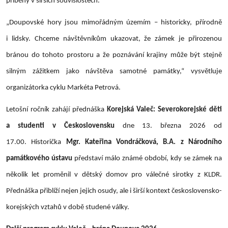
příběhy v širších souvislostech.
„Doupovské hory jsou mimořádným územím – historicky, přírodně
i lidsky. Chceme návštěvníkům ukazovat, že zámek je přirozenou
bránou do tohoto prostoru a že poznávání krajiny může být stejně
silným zážitkem jako návštěva samotné památky,“ vysvětluje
organizátorka cyklu Markéta Petrová.
Letošní ročník zahájí přednáška
Korejská Valeč: Severokorejské děti
a studenti v Československu
dne 13. března 2026 od
17.00. Historička
Mgr. Kateřina Vondráčková, B.A. z Národního
památkového ústavu
představí málo známé období, kdy se zámek na
několik let proměnil v dětský domov pro válečné sirotky z KLDR.
Přednáška přiblíží nejen jejich osudy, ale i širší kontext československo-
korejských vztahů v době studené války.