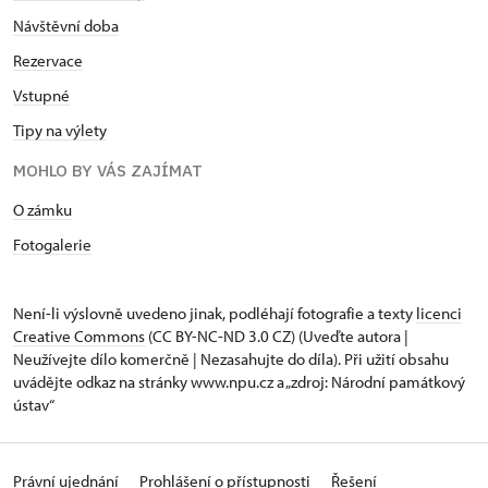
Návštěvní doba
Rezervace
Vstupné
Tipy na výlety
MOHLO BY VÁS ZAJÍMAT
O zámku
Fotogalerie
Není-li výslovně uvedeno jinak, podléhají fotografie a texty
licenci
Creative Commons
(CC BY-NC-ND 3.0 CZ) (Uveďte autora |
Neužívejte dílo komerčně | Nezasahujte do díla). Při užití obsahu
uvádějte odkaz na stránky www.npu.cz a „zdroj: Národní památkový
ústav“
Právní ujednání
Prohlášení o přístupnosti
Řešení