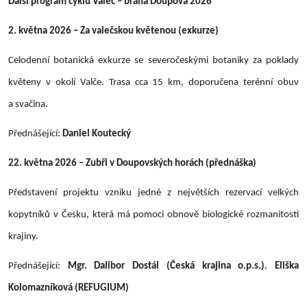
Další program cyklu Valeč – brána Doupova 2026
2. května 2026 – Za valečskou květenou (exkurze)
Celodenní botanická exkurze se severočeskými botaniky za poklady
květeny v okolí Valče. Trasa cca 15 km, doporučena terénní obuv
a svačina.
Přednášející:
Daniel Koutecký
22. května 2026 – Zubři v Doupovských horách (přednáška)
Představení projektu vzniku jedné z největších rezervací velkých
kopytníků v Česku, která má pomoci obnově biologické rozmanitosti
krajiny.
Přednášející:
Mgr. Dalibor Dostál (Česká krajina o.p.s.)
,
Eliška
Kolomazníková (REFUGIUM)